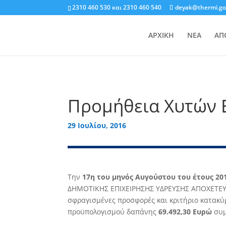
2310 460 530
και
2310 460 540
deyak@thermi.go
ΑΡΧΙΚΗ
ΝΕΑ
ΑΠ
Προμήθεια Χυτών
29 Ιουλίου, 2016
Την
17η του μηνός Αυγούστου του έτους 20
∆ΗΜΟΤΙΚΗΣ ΕΠΙΧΕΙΡΗΣΗΣ Υ∆ΡΕΥΣΗΣ ΑΠΟΧΕΤΕΥΣΗΣ 
σφραγισμένες προσφορές και κριτήριο κατακυ
προϋπολογισμού δαπάνης
69.492,30 Ευρώ
συμ