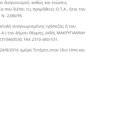
ου διαγωνισμού, καθώς και ενώσεις
που διέπει τις προμήθειες Ο.Τ.Α., ήτοι την
ν Ν. 2286/95.
ιστολή αναγνωρισμένης τράπεζας ή του
.Υ.Α.) του ∆ήμου Θέρμης, (οδός ΜΑΚΡΥΓΙΑΝΝΗ
& 2310460530, FAX 2310-460-531.
24/8/2016 ημέρα Τετάρτη στον ίδιο τόπο και