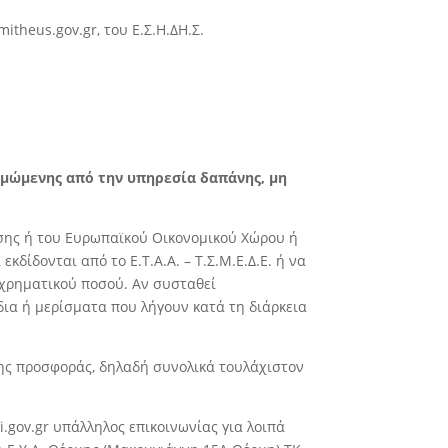
mitheus.gov.gr, του Ε.Σ.Η.∆Η.Σ.
μώμενης από την υπηρεσία δαπάνης, μη
σης ή του Ευρωπαϊκού Οικονομικού Χώρου ή
κδίδονται από το Ε.Τ.Α.Α. – Τ.Σ.Μ.Ε.∆.Ε. ή να
χρηματικού ποσού. Αν συσταθεί
 ή μερίσματα που λήγουν κατά τη διάρκεια
 της προσφοράς, δηλαδή συνολικά τουλάχιστον
.gov.gr υπάλληλος επικοινωνίας για λοιπά