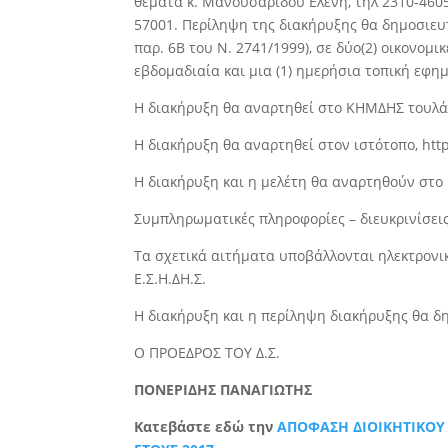
θέματα κ. Μανουσαρίδου Ελένη, τηλ 2310-4605
57001. Περίληψη της διακήρυξης θα δημοσιευτε
παρ. 6Β του Ν. 2741/1999), σε δύο(2) οικονομικε
εβδομαδιαία και μια (1) ημερήσια τοπική εφημ
Η διακήρυξη θα αναρτηθεί στο ΚΗΜ∆ΗΣ τουλάχι
Η διακήρυξη θα αναρτηθεί στον ιστότοπο, htt
Η διακήρυξη και η μελέτη θα αναρτηθούν στο
Συμπληρωματικές πληροφορίες – διευκρινίσεις
Τα σχετικά αιτήματα υποβάλλονται ηλεκτρονικ
Ε.Σ.Η.∆Η.Σ.
Η διακήρυξη και η περίληψη διακήρυξης θα δη
Ο ΠΡΟΕ∆ΡΟΣ ΤΟΥ ∆.Σ.
ΠΟΝΕΡΙ∆ΗΣ ΠΑΝΑΓΙΩΤΗΣ
Κατεβάστε εδώ την
ΑΠΟΦΑΣΗ ΔΙΟΙΚΗΤΙΚΟΥ