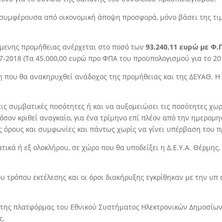
 συμφέρουσα από οικονομική άποψη προσφορά, μόνο βάσει της τι
́μενης προμήθειας ανέρχεται στο ποσό των
93.240,11 ευρώ με Φ.
17-2018 (Τα 45.000,00 ευρώ προ ΦΠΑ του προϋπολογισμού για το 20
 που θα ανακηρυχθεί ανάδοχος της προμήθειας και της ∆ΕΥΑΘ. Η δι
τις συμβατικές ποσότητες ή και να αυξομειώσει τις ποσότητες χω
σον κριθεί αναγκαίο, για ένα τρίμηνο επί πλέον από την ημερομην
 όρους και συμφωνίες και πάντως χωρίς να γίνει υπέρβαση του 
κά ή εξ ολοκλήρου, σε χώρο που θα υποδείξει η ∆.Ε.Υ.Α. Θέρμης,
υ τρόπου εκτέλεσης και οι όροι διακήρυξης εγκρίθηκαν με την υπ
 της πλατφόρμας του Εθνικού Συστήματος Ηλεκτρονικών ∆ημοσίω
ς.