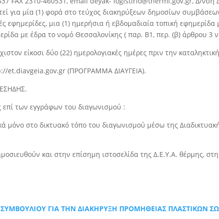
37 FAX 2310-460531, email deyak- logistirio@thermi.gov.gr, ∆/νση 
ί για μία (1) φορά στο τεύχος διακηρύξεων δημοσίων συμβάσε
́ς εφημερίδες, μια (1) ημερήσια ή εβδομαδιαία τοπική εφημερίδα μ
ερίδα με έδρα το νομό Θεσσαλονίκης ( παρ. Β1, περ. (β) άρθρου 3
στον είκοσι δύο (22) ημερολογιακές ημέρες πριν την καταληκτικη
p://et.diavgeia.gov.gr (ΠΡΟΓΡΑΜΜΑ ∆ΙΑΥΓΕΙΑ).
 ΕΣΗ∆ΗΣ.
 επί των εγγράφων του διαγωνισμού :
ά μόνο στο δικτυακό τόπο του διαγωνισμού μέσω της ∆ιαδικτυακ
μοσιευθούν και στην επίσημη ιστοσελίδα της ∆.Ε.Υ.Α. θέρμης, στ
 ΣΥΜΒΟΥΛΙΟΥ ΓΙΑ ΤΗΝ ΔΙΑΚΗΡΥΞΗ ΠΡΟΜΗΘΕΙΑΣ ΠΛΑΣΤΙΚΩΝ Σ