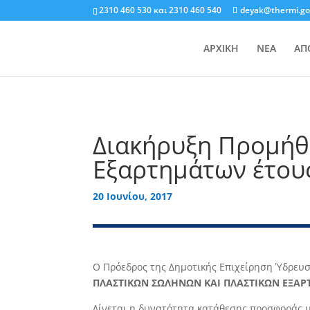
2310 460 530
και
2310 460 540
deyak@thermi.go
ΑΡΧΙΚΗ
ΝΕΑ
ΑΠ
Διακήρυξη Προμήθ
Εξαρτημάτων έτου
20 Ιουνίου, 2017
Ο Πρόεδρος της ∆ημοτικής Επιχείρηση Ύδρευσ
ΠΛΑΣΤΙΚΩΝ ΣΩΛΗΝΩΝ ΚΑΙ ΠΛΑΣΤΙΚΩΝ ΕΞΑΡ
∆ίνεται η δυνατότητα κατάθεσης προσφοράς μ