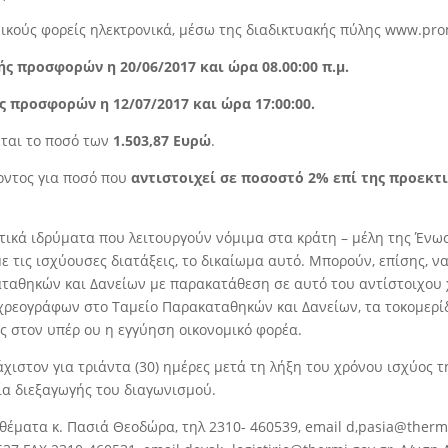
κούς φορείς ηλεκτρονικά, μέσω της διαδικτυακής πύλης www.pro
ς προσφορών η 20/06/2017 και ώρα 08.00:00 π.μ.
ς προσφορών η 12/07/2017 και ώρα 17:00:00.
εται το ποσό των
1.503,87 Ευρώ
.
χοντος για ποσό που
αντιστοιχεί σε ποσοστό 2% επί της προεκτι
ωτικά ιδρύματα που λειτουργούν νόμιμα στα κράτη – μέλη της Ένω
τις ισχύουσες διατάξεις, το δικαίωμα αυτό. Μπορούν, επίσης, να ε
ταθηκών και ∆ανείων με παρακατάθεση σε αυτό του αντίστοιχου 
εογράφων στο Ταμείο Παρακαταθηκών και ∆ανείων, τα τοκομερίδια
ς στον υπέρ ου η εγγύηση οικονομικό φορέα.
́χιστον για τριάντα (30) ημέρες μετά τη λήξη του χρόνου ισχύος
ία διεξαγωγής του διαγωνισμού.
 θέματα κ. Πασιά Θεοδώρα, τηλ 2310- 460539, email d,pasia@thermi