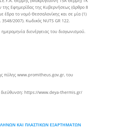
∆.Ε.Υ.Α. Θέρμης (Μακρυγιάννη 15Α Θέρμη) ΤΚ
ων της Εφημερίδας της Κυβερνήσεως (άρθρο 8
ε έδρα το νομό Θεσσαλονίκης και σε μία (1)
 ν. 3548/2007). Κωδικός NUTS GR 122.
́ ημερομηνία διενέργειας του διαγωνισμού.
ής πύλης www.promitheus.gov.gr, του
η διεύθυνση: https://www.deya-thermis.gr/
ΩΛΗΝΩΝ ΚΑΙ ΠΛΑΣΤΙΚΩΝ ΕΞΑΡΤΗΜΑΤΩΝ