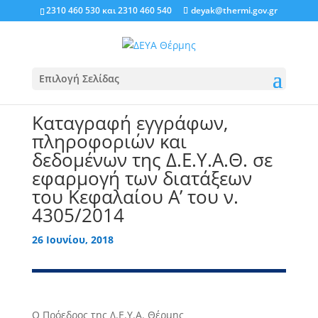
2310 460 530
και
2310 460 540
deyak@thermi.gov.gr
Επιλογή Σελίδας
Καταγραφή εγγράφων,
πληροφοριών και
δεδομένων της Δ.Ε.Υ.Α.Θ. σε
εφαρμογή των διατάξεων
του Κεφαλαίου Α’ του ν.
4305/2014
26 Ιουνίου, 2018
Ο Πρόεδρος της Δ.Ε.Υ.Α. Θέρμης