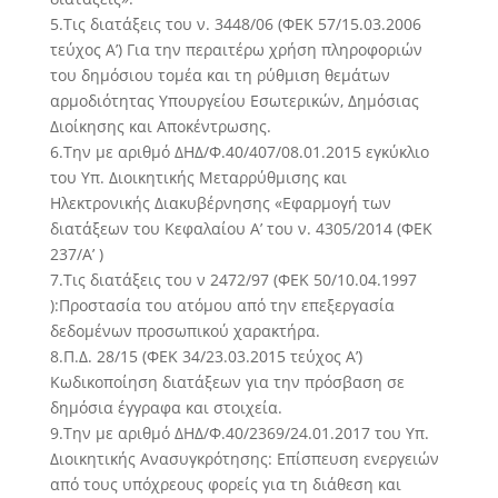
5.Τις διατάξεις του ν. 3448/06 (ΦΕΚ 57/15.03.2006
τεύχος Α’) Για την περαιτέρω χρήση πληροφοριών
του δημόσιου τομέα και τη ρύθμιση θεμάτων
αρμοδιότητας Υπουργείου Εσωτερικών, Δημόσιας
Διοίκησης και Αποκέντρωσης.
6.Την με αριθμό ΔΗΔ/Φ.40/407/08.01.2015 εγκύκλιο
του Υπ. Διοικητικής Μεταρρύθμισης και
Ηλεκτρονικής Διακυβέρνησης «Εφαρμογή των
διατάξεων του Κεφαλαίου Α’ του ν. 4305/2014 (ΦΕΚ
237/Α’ )
7.Τις διατάξεις του ν 2472/97 (ΦΕΚ 50/10.04.1997
):Προστασία του ατόμου από την επεξεργασία
δεδομένων προσωπικού χαρακτήρα.
8.Π.Δ. 28/15 (ΦΕΚ 34/23.03.2015 τεύχος Α’)
Κωδικοποίηση διατάξεων για την πρόσβαση σε
δημόσια έγγραφα και στοιχεία.
9.Την με αριθμό ΔΗΔ/Φ.40/2369/24.01.2017 του Υπ.
Διοικητικής Ανασυγκρότησης: Επίσπευση ενεργειών
από τους υπόχρεους φορείς για τη διάθεση και