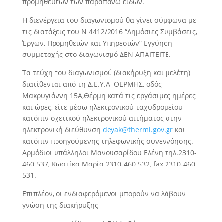
προμηθευτών των παραπάνω ειδών.
Η διενέργεια του διαγωνισμού θα γίνει σύμφωνα με
τις διατάξεις του Ν 4412/2016 “Δημόσιες Συμβάσεις,
Έργων, Προμηθειών και Υπηρεσιών” Εγγύηση
συμμετοχής στο διαγωνισμό ΔΕΝ ΑΠΑΙΤΕΙΤΕ.
Τα τεύχη του διαγωνισμού (διακήρυξη και μελέτη)
διατίθενται από τη Δ.Ε.Υ.Α. ΘΕΡΜΗΣ, οδός
Μακρυγιάννη 15Α,Θέρμη κατά τις εργάσιμες ημέρες
και ώρες, είτε μέσω ηλεκτρονικού ταχυδρομείου
κατόπιν σχετικού ηλεκτρονικού αιτήματος στην
ηλεκτρονική διεύθυνση
deyak@thermi.gov.gr
και
κατόπιν προηγούμενης τηλεφωνικής συνεννόησης.
Αρμόδιοι υπάλληλοι Μανουσαρίδου Ελένη τηλ.2310-
460 537, Κωστίκα Μαρία 2310-460 532, fax 2310-460
531.
Επιπλέον, οι ενδιαφερόμενοι μπορούν να λάβουν
γνώση της διακήρυξης