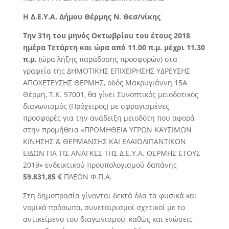
Η Δ.Ε.Υ.Α. Δήμου Θέρμης Ν. Θεσ/νίκης
Την 31η του μηνός Οκτωβρίου του έτους 2018
ημέρα Τετάρτη και ώρα από 11.00 π.μ. μέχρι 11.30
π.μ.
(ώρα λήξης παράδοσης προσφορών) στα
γραφεία της ΔΗΜΟΤΙΚΗΣ ΕΠΙΧΕΙΡΗΣΗΣ ΥΔΡΕΥΣΗΣ
ΑΠΟΧΕΤΕΥΣΗΣ ΘΕΡΜΗΣ, οδός Μακρυγιάννη 15Α
Θέρμη, Τ.Κ. 57001, θα γίνει Συνοπτικός μειοδοτικός
διαγωνισμός (Πρόχειρος) με σφραγισμένες
προσφορές για την ανάδειξη μειοδότη που αφορά
στην προμήθεια «ΠΡΟΜΗΘΕΙΑ ΥΓΡΩΝ ΚΑΥΣΙΜΩΝ
ΚΙΝΗΣΗΣ & ΘΕΡΜΑΝΣΗΣ ΚΑΙ ΕΛΑΙΟΛΙΠΑΝΤΙΚΩΝ
ΕΙΔΩΝ ΓΙΑ ΤΙΣ ΑΝΑΓΚΕΣ ΤΗΣ Δ.Ε.Υ.Α. ΘΕΡΜΗΣ ΕΤΟΥΣ
2019» ενδεικτικού προϋπολογισμού δαπάνης
59.831,85 €
ΠΛΕΟΝ Φ.Π.Α.
Στη δημοπρασία γίνονται δεκτά όλα τα φυσικά και
νομικά πρόσωπα, συνεταιρισμοί σχετικοί με το
αντικείμενο του διαγωνισμού, καθώς και ενώσεις