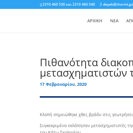
2310 460 530
και
2310 460 540
deyak@thermi.go
ΑΡΧΙΚΗ
ΝΕΑ
ΑΠ
Πιθανότητα διακοπ
μετασχηματιστών 
17 Φεβρουαρίου, 2020
Κλοπή σημειώθηκε χθες βράδυ στις γεωτρήσε
Συγκεκριμένα εκλάπησαν μετασχηματιστές της
του Κάτω Σχολαρίου.