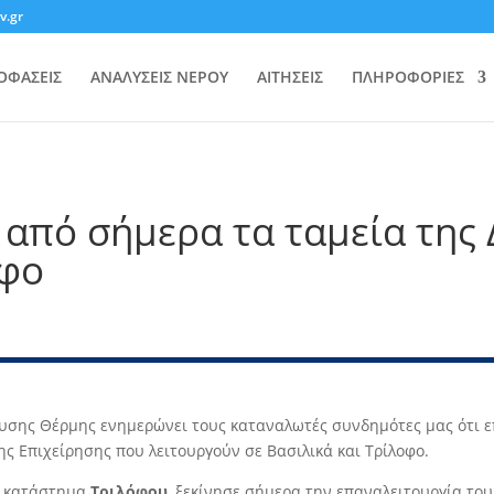
v.gr
ΟΦΑΣΕΙΣ
ΑΝΑΛΥΣΕΙΣ ΝΕΡΟΥ
ΑΙΤΗΣΕΙΣ
ΠΛΗΡΟΦΟΡΙΕΣ
από σήμερα τα ταμεία της
οφο
υσης Θέρμης ενημερώνει τους καταναλωτές συνδημότες μας ότι ε
ης Επιχείρησης που λειτουργούν σε Βασιλικά και Τρίλοφο.
κό κατάστημα
Τριλόφου
, ξεκίνησε σήμερα την επαναλειτουργία το