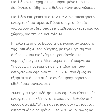
Γιατί δίνονται χρηματικοί πόροι, μόνο υπό την
δαμόκλειο σπάθη των «εθελοντικών» συνενώσεων;
Γιατί δεν επιτρέπεται στις Δ.Ε.Υ.Α. να αποκτήσουν
ενεργειακή αυτάρκεια; Πόσοι άραγε από εμάς
γνωρίζουν ότι δεν υπάρχει διαθέσιμος «ενεργειακός
χώρος», για την δημιουργία ΑΠΕ
Η πολιτεία υπό το βάρος της μεγάλης αντίδρασης
της Τοπικής Αυτοδιοίκησης, με την ψήφιση του
άρθρου 6 που εισήχθη ως τροπολογία στο
νομοσχέδιο για τις Μεταφορές του Υπουργείου
Υποδομών, προχώρησε στην επιδότηση των
ενεργειακών οφειλών των Δ.Ε.Υ.Α., που όμως θα
εξαρτάται άμεσα από το αν θα προχωρήσουν σε
εθελούσιες συνενώσεις.
200εκ. για την επιδότηση των οφειλών ηλεκτρικής
ενέργειας, προβλέπονται τελικώς να δοθούν υπό
όρους στις Δ.Ε.Υ.Α., με αυτές που συγχωνεύονται
εθελοντικά να λαμβάνουν το 70% και οι άλλες να